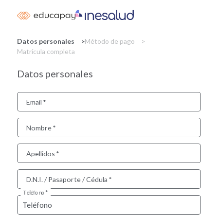
Skip
to
main
content
Datos personales
Método de pago
Matrícula completa
Datos personales
Email
Nombre
Apellidos
D.N.I. / Pasaporte / Cédula
Teléfono