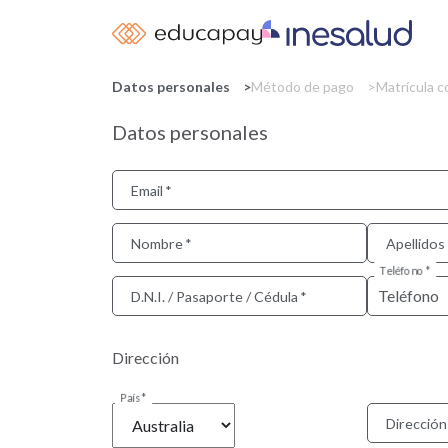
Datos personales
Método de pago
Matrícula 
Datos personales
Email
Nombre
Apellidos
Teléfono
D.N.I. / Pasaporte / Cédula
Dirección
País
Dirección