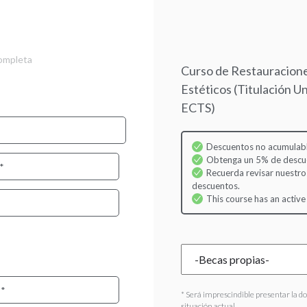
Skip
to
main
content
completa
Curso de Restauracion
Estéticos (Titulación Un
ECTS)
Descuentos no acumulabl
Obtenga un 5% de descuen
Recuerda revisar nuestro
descuentos.
This course has an active
* Será imprescindible presentar la d
situación actual.