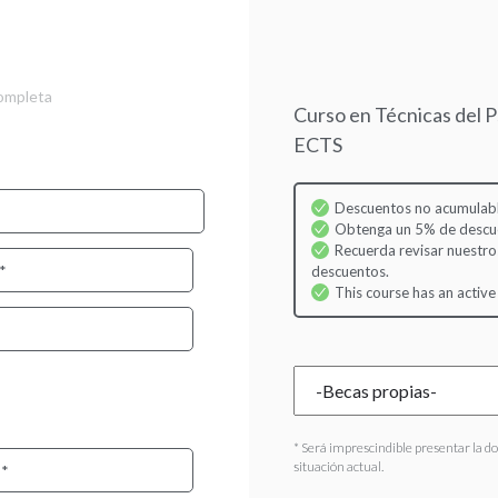
Skip
to
main
content
completa
Curso en Técnicas del Ps
ECTS
Descuentos no acumulabl
Obtenga un 5% de descuen
Recuerda revisar nuestro
descuentos.
This course has an active
* Será imprescindible presentar la d
situación actual.