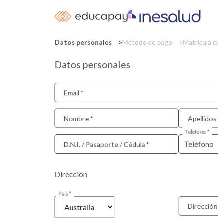
Datos personales
Método de pago
Matrícula 
Datos personales
Email
Nombre
Apellidos
Teléfono
D.N.I. / Pasaporte / Cédula
Dirección
País
Dirección