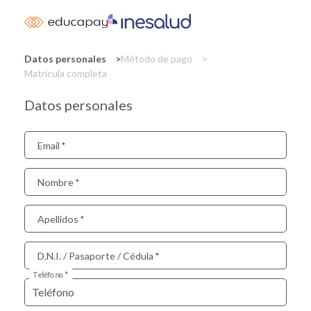
Skip
to
main
content
Datos personales
Método de pago
Matrícula completa
Datos personales
Email
Nombre
Apellidos
D.N.I. / Pasaporte / Cédula
Teléfono